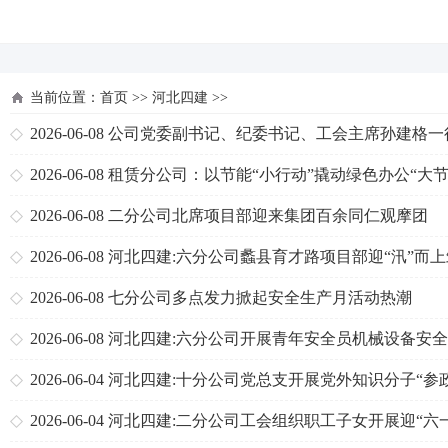
河北四建
当前位置：
首页
>>
河北四建
>>
2026-06-08
公司党委副书记、纪委书记、工会主席孙建格一
天津分公司、一分公司检查指导“三点联创”工作
2026-06-08
租赁分公司：以节能“小行动”撬动绿色办公“大节
2026-06-08
二分公司北席项目部迎来集团百余同仁观摩团
2026-06-08
河北四建:六分公司蠡县育才路项目部迎“汛”而
施工安全防线
2026-06-08
七分公司多点发力掀起安全生产月活动热潮
2026-06-08
河北四建:六分公司开展青年安全员机械设备安
理专题培训
2026-06-04
河北四建:十分公司党总支开展党外知识分子“参
公、实干为民”主题教育
2026-06-04
河北四建:二分公司工会组织职工子女开展迎“六