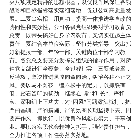
央八项规定精神的思想根基，以优良作风保证各项
战略和目标指标落实落细落地，促进公司高质量发
展。二要出实招，用真功，提高一体推进学查改的
协同性和实效性。公司各级党组织要对学习教育负
总责，既带头搞好自身学习教育，又切实扛起主体
责任。要结合本单位实际，坚持分类指导，突出抓
好新提拔干部、年轻干部、关键岗位干部学习教
育。各党总支要充分发挥党组织的指导作用，对所
辖党支部进行全覆盖、全过程指导。三要戒奢靡，
反特权，坚决推进风腐同查同治，纠治各种不正之
风。要以马不离鞍、缰不松手的定力，以抓铁有
痕、踏石留印的韧劲，继续在“常”和“长”、严和
实、深和细上下功夫，对“四风”问题露头就打，把
严的基调、严的措施、严的氛围长期坚持下去。四
要严作风，抓执行，以优良作风凝心聚力、干事创
业。要以落实职代会精神为抓手，强化责任担当，
全力推进各项工作任务落实落地。